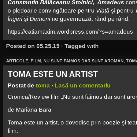
Constantin Bălăceanu Stolnici,
Amadeus
cons
o pledoarie convingătoare pentru
Viață
și pentru
Îngeri
și
Demoni
ne guvernează, rând pe rând.
https://catiamaxim.wordpress.com/?s=amadeus
Posted on 05.25.15 · Tagged with
ARTICOLE
,
FILM
,
NU SUNT FAIMOS DAR SUNT AROMAN
,
TOM
TOMA ESTE UN ARTIST
Postat de
toma
·
Lasă un comentariu
Cronica/Review film „Nu sunt faimos dar sunt ar
de Mariana Bara
Toma este un artist, o dovedise prin poezie şi teat
film.