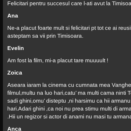
Felicitari pentru succesul care l-ati avut la Timisoa
Ana
Ne-a placut foarte mult si felicitari pt tot ce ai reus
asteptam sa vii prin Timisoara.
Evelin
Am fost la film, mi-a placut tare muuuult !
Zoica
Aseara iaram la cinema cu cumnata mea Vanghe
filmul,multu na luo hari,catu’ ma multi cama ninti T
sadi ghini,omu’ disteptu ,ni harsimu ca hii armanu
hari.Adari ghini ,ca noi nu prea stimu multi di ar
.Hii un regizor si actor di anami nu masi tu arm
Anca