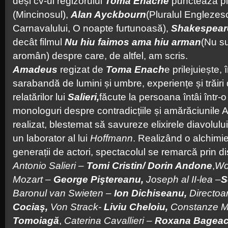
deși cv-ul regizorului
Toma Enache
punctează p
(Mincinosul),
Alan Ayckbourn
(Pluralul Englezes
Carnavalului, O noapte furtunoasă),
Shakespear
decât filmul
Nu hiu faimos ama hiu arman
(Nu su
aromân) despre care, de altfel, am scris.
Amadeus
regizat de
Toma Enach
e prilejuiește, 
sarabandă de lumini și umbre, experiențe și trăiri 
relatărilor lui
Salieri,
făcute la persoana întâi într
monologuri despre contradicțiile și amărăciunile Art
realizat, blestemat să savureze elixirele diavolulu
un laborator al lui
Hoffmann
. Realizând o alchimie 
generații de actori, spectacolul se remarcă prin dis
Antonio Salieri
–
Tomi Cristin/ Dorin Andone
,
Wo
Mozart
–
George Piştereanu,
Joseph al II-lea
–
S
Baronul van Swieten
–
Ion Dichiseanu,
Directoa
Cociaş,
Von Strack-
Liviu Cheloiu,
Constanze M
Tomoiagă
,
Caterina Cavallieri –
Roxana Bagea