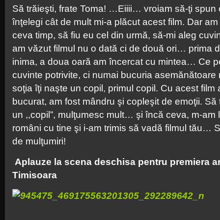
Să trăieşti, frate Toma! …Eiiii… vroiam să-ţi spun
înţelegi cât de mult mi-a plăcut acest film. Dar am
ceva timp, să fiu eu cel din urmă, să-mi aleg cuvi
am văzut filmul nu o dată ci de două ori… prima da
inima, a doua oară am încercat cu mintea… Ce p
cuvinte potrivite, ci numai bucuria asemănătoar
soţia îţi naşte un copil, primul copil. Cu acest fil
bucurat, am fost mândru şi copleşit de emoţii. Să tr
un ,,copil”, mulţumesc mult… şi încă ceva, m-am lă
români cu tine şi i-am trimis să vadă filmul tău… S
de mulţumiri!
Aplauze la scena deschisa pentru premiera a
Timisoara