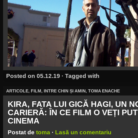
Posted on 05.12.19 · Tagged with
ARTICOLE
,
FILM
,
INTRE CHIN ȘI AMIN
,
TOMA ENACHE
KIRA, FATA LUI GICĂ HAGI, UN N
CARIERĂ: ÎN CE FILM O VEȚI PU
CINEMA
Postat de
toma
·
Lasă un comentariu