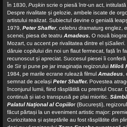
În 1830,
Pușkin
scrie o piesă într-un act, intitulat
Despre rivalitate și gelozie, ambele iscate de orgo
artistului realizat. Subiectul devine o genială leapș
1979,
Peter Shaffer
, celebru dramaturg englez, e
scenei, piesa de teatru
Amadeus.
O nouă biograf
Mozart, cu accent pe rivalitatea dintre el și
Salieri
.
dăruie copilului din noi un flaut fermecat, față în f
recunoscut și apreciat. Succesul piesei îi conferă
de Sir și pune pe jar imaginația regizorului
Miloš
1984, pe marile ecrane rulează filmul
Amadeus
,
semnat de același
Peter Shaffer.
Povestea atrag
înconjurul lumii, fiind răsplătită cu premiul Oscar
continuă și iat-o transpusă pe plai mioritic.
Sâmbă
Palatul Național al Copiilo
r (București), regizorul
făcut părtași la un eveniment artistic major: prem
Curiozitatea și așteptările au fost răsplătite din 