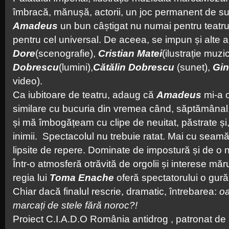
îmbracă, mănușă, actorii, un joc permanent de sun
Amadeus
un bun câștigat nu numai pentru teatrul
pentru cel universal. De aceea, se impun și alte 
Dore
(scenografie),
Cristian Matei
(ilustrație muzi
Dobrescu
(lumini),
Cătălin Dobrescu
(sunet),
Gi
video).
Ca iubitoare de teatru, adaug că
Amadeus
mi-a o
similare cu bucuria din vremea când, săptămânal
și mă îmbogățeam cu clipe de neuitat, păstrate și
inimii. Spectacolul nu trebuie ratat. Mai cu seam
lipsite de repere. Dominate de impostură și de o 
Într-o atmosferă otrăvită de orgolii și interese mă
regia lui
Toma Enache
oferă spectatorului o gură
Chiar dacă finalul rescrie, dramatic, întrebarea:
oa
marcați de stele fără noroc?!
Proiect C.I.A.D.O România antidrog , patronat d