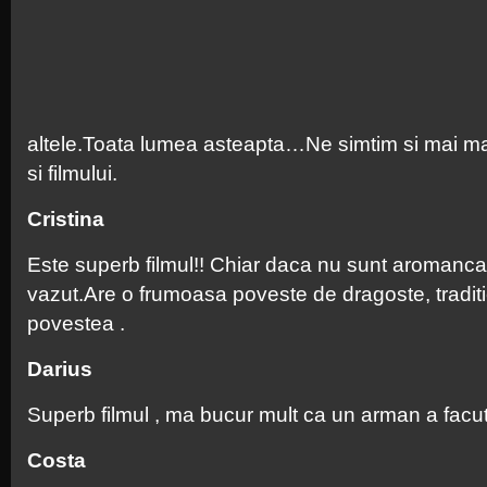
altele.Toata lumea asteapta…Ne simtim si mai ma
si filmului.
Cristina
Este superb filmul!! Chiar daca nu sunt aromanca 
vazut.Are o frumoasa poveste de dragoste, traditi
povestea .
Darius
Superb filmul , ma bucur mult ca un arman a facut a
Costa