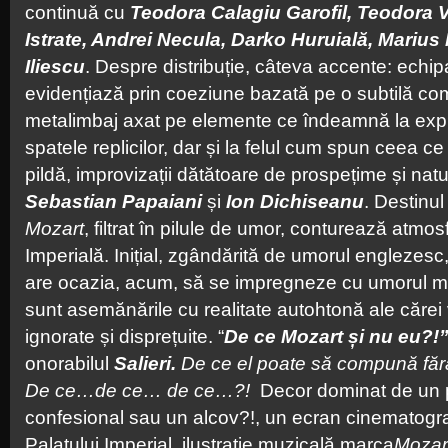
continuă cu
Teodora Calagiu Garofil,
Teodora V
Istrate, Andrei Necula, Darko Huruială, Marius
Iliescu
. Despre distribuție, câteva accente: echip
evidențiază prin coeziune bazată pe o subtilă compl
metalimbaj axat pe elemente ce îndeamnă la explo
spatele replicilor, dar și la felul cum spun ceea ce
pildă, improvizații dătătoare de prospețime și natu
Sebastian Papaiani
și
Ion Dichiseanu
. Destinul
Mozart
, filtrat în pilule de umor, conturează atmo
Imperială. Inițial, zgândărită de umorul engleze
are ocazia, acum, să se impregneze cu umorul mio
sunt asemănările cu realitate autohtonă ale cărei 
ignorate și disprețuite. “
De ce Mozart și nu eu?!
onorabilul
Salieri.
De ce el poate să compună fără
De ce…de ce… de ce…?!
Decor dominat de un pia
confesional sau un alcov?!, un ecran cinematogra
Palatului Imperial, ilustrație muzicală marca
Mozar