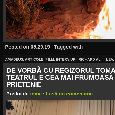
Posted on 05.20.19 · Tagged with
AMADEUS
,
ARTICOLE
,
FILM
,
INTERVIURI
,
RICHARD AL III-LEA
DE VORBĂ CU REGIZORUL TOMA
TEATRUL E CEA MAI FRUMOASĂ
PRIETENIE
Postat de
toma
·
Lasă un comentariu