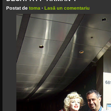
Postat de
toma
·
Lasă un comentariu