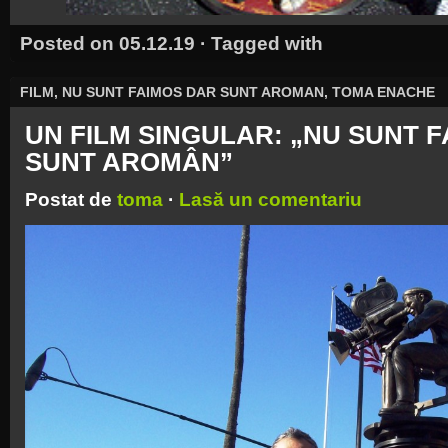
Posted on 05.12.19 · Tagged with
FILM
,
NU SUNT FAIMOS DAR SUNT AROMAN
,
TOMA ENACHE
UN FILM SINGULAR: „NU SUNT F
SUNT AROMÂN”
Postat de
toma
·
Lasă un comentariu