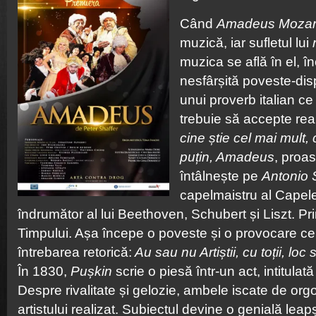
Când
Amadeus Mozar
muzică, iar sufletul lui
muzica se află în el, î
nesfârșită poveste-di
unui proverb italian 
trebuie să accepte rea
cine știe cel mai mult,
puțin, Amadeus
, proas
întâlnește pe
Antonio S
capelmaistru al Capele
îndrumător al lui Beethoven, Schubert și Liszt. Pr
Timpului. Așa începe o poveste și o provocare c
întrebarea retorică:
Au sau nu Artiștii, cu toții, lo
În 1830,
Pușkin
scrie o piesă într-un act, intitulat
Despre rivalitate și gelozie, ambele iscate de orgo
artistului realizat. Subiectul devine o genială leapș