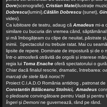
Dore
(scenografie),
Cristian Matei
(ilustrație muzi
Dobrescu
(lumini),
Cătălin Dobrescu
(sunet),
Gi
video).
Ca iubitoare de teatru, adaug că
Amadeus
mi-a o
similare cu bucuria din vremea când, săptămânal
și mă îmbogățeam cu clipe de neuitat, păstrate și
inimii. Spectacolul nu trebuie ratat. Mai cu seam
lipsite de repere. Dominate de impostură și de o 
Într-o atmosferă otrăvită de orgolii și interese mă
regia lui
Toma Enache
oferă spectatorului o gură
Chiar dacă finalul rescrie, dramatic, întrebarea:
oa
marcați de stele fără noroc?!
Proiect C.I.A.D.O România antidrog , patronat d
Constantin Bălăceanu Stolnici,
Amadeus
cons
o pledoarie convingătoare pentru
Viață
și pentru
Îngeri
și
Demoni
ne guvernează, rând pe rând.