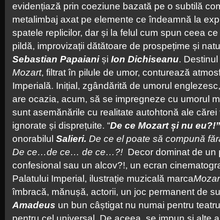
evidențiază prin coeziune bazată pe o subtilă compl
metalimbaj axat pe elemente ce îndeamnă la explo
spatele replicilor, dar și la felul cum spun ceea ce
pildă, improvizații dătătoare de prospețime și natu
Sebastian Papaiani
și
Ion Dichiseanu
. Destinul
Mozart
, filtrat în pilule de umor, conturează atmo
Imperială. Inițial, zgândărită de umorul engleze
are ocazia, acum, să se impregneze cu umorul mio
sunt asemănările cu realitate autohtonă ale cărei 
ignorate și disprețuite. “
De ce Mozart și nu eu?!
onorabilul
Salieri.
De ce el poate să compună fără
De ce…de ce… de ce…?!
Decor dominat de un pia
confesional sau un alcov?!, un ecran cinematogra
Palatului Imperial, ilustrație muzicală marca
Mozar
îmbracă, mănușă, actorii, un joc permanent de sun
Amadeus
un bun câștigat nu numai pentru teatrul
pentru cel universal. De aceea, se impun și alte 