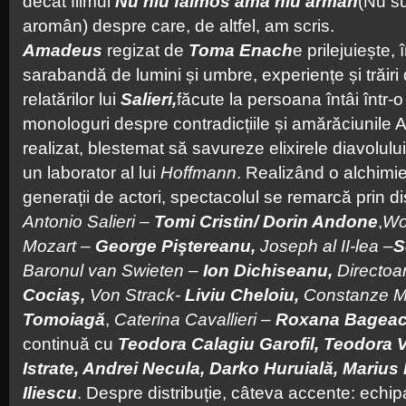
decât filmul
Nu hiu faimos ama hiu arman
(Nu su
aromân) despre care, de altfel, am scris.
Amadeus
regizat de
Toma Enach
e prilejuiește, 
sarabandă de lumini și umbre, experiențe și trăiri 
relatărilor lui
Salieri,
făcute la persoana întâi într
monologuri despre contradicțiile și amărăciunile Art
realizat, blestemat să savureze elixirele diavolulu
un laborator al lui
Hoffmann
. Realizând o alchimie 
generații de actori, spectacolul se remarcă prin dis
Antonio Salieri
–
Tomi Cristin/ Dorin Andone
,
Wo
Mozart
–
George Piştereanu,
Joseph al II-lea
–
S
Baronul van Swieten
–
Ion Dichiseanu,
Directoa
Cociaş,
Von Strack-
Liviu Cheloiu,
Constanze M
Tomoiagă
,
Caterina Cavallieri –
Roxana Bagea
continuă cu
Teodora Calagiu Garofil,
Teodora V
Istrate, Andrei Necula, Darko Huruială, Marius
Iliescu
. Despre distribuție, câteva accente: echip