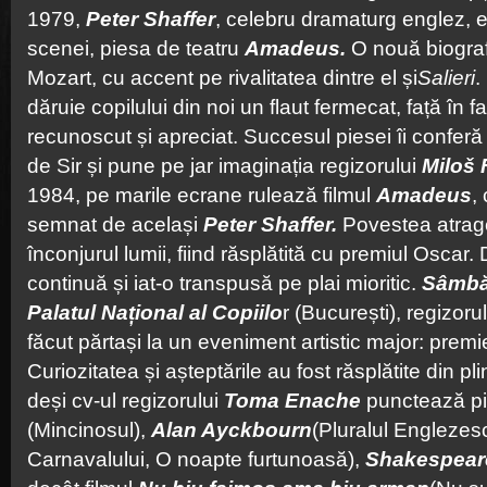
1979,
Peter Shaffer
, celebru dramaturg englez, e
scenei, piesa de teatru
Amadeus.
O nouă biograf
Mozart, cu accent pe rivalitatea dintre el și
Salieri
.
dăruie copilului din noi un flaut fermecat, față în f
recunoscut și apreciat. Succesul piesei îi conferă
de Sir și pune pe jar imaginația regizorului
Miloš
1984, pe marile ecrane rulează filmul
Amadeus
,
semnat de același
Peter Shaffer.
Povestea atrag
înconjurul lumii, fiind răsplătită cu premiul Oscar
continuă și iat-o transpusă pe plai mioritic.
Sâmbă
Palatul Național al Copiilo
r (București), regizorul
făcut părtași la un eveniment artistic major: prem
Curiozitatea și așteptările au fost răsplătite din 
deși cv-ul regizorului
Toma Enache
punctează p
(Mincinosul),
Alan Ayckbourn
(Pluralul Englezes
Carnavalului, O noapte furtunoasă),
Shakespear