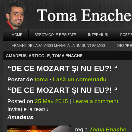
HOME
SPECTACOLE REGIZATE
INTERVIURI
POEZI
ARMANII DE LA FAIMOSII MANAKIA LA NU SUNT FAIMOS
DESPRE
AMADEUS
,
ARTICOLE
,
TOMA ENACHE
“DE CE MOZART ȘI NU EU?! “
Postat de
toma
·
Lasă un comentariu
“DE CE MOZART ȘI NU EU?! “
Posted on
25 May 2015
|
Leave a comment
Invitație la teatru
Amadeus
regia
Toma Enache