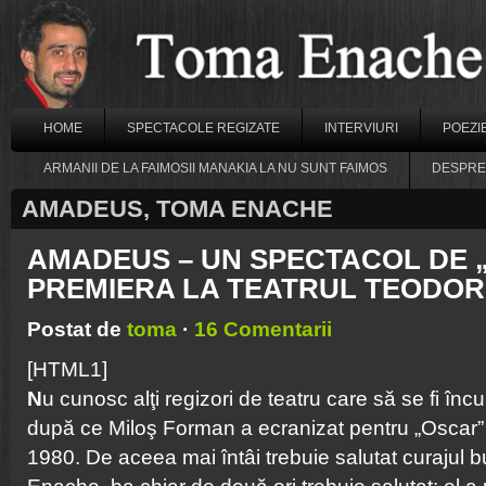
HOME
SPECTACOLE REGIZATE
INTERVIURI
POEZI
ARMANII DE LA FAIMOSII MANAKIA LA NU SUNT FAIMOS
DESPRE
AMADEUS
,
TOMA ENACHE
AMADEUS – UN SPECTACOL DE 
PREMIERA LA TEATRUL TEODO
Postat de
toma
·
16 Comentarii
[HTML1]
N
u cunosc alţi regizori de teatru care să se fi înc
după ce Miloş Forman a ecranizat pentru „Oscar
1980. De ace­ea mai întâi trebuie salutat curajul