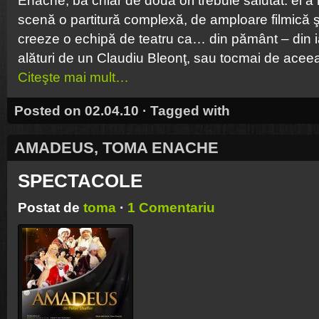
Enache, ba chiar de două ori trebuie salutat: el a
scenă o partitu­ră complexă, de amploare filmică şi
creeze o echipă de teatru ca… din pământ – din i
alături de un Cla­udiu Bleonţ, sau tocmai de acee
Citeşte mai mult…
Posted on 02.04.10 · Tagged with
AMADEUS
,
TOMA ENACHE
SPECTACOLE
Postat de
toma
·
1 Comentariu