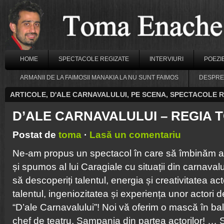
HOME
SPECTACOLE REGIZATE
INTERVIURI
POEZI
ARMANII DE LA FAIMOSII MANAKIA LA NU SUNT FAIMOS
DESPRE
ARTICOLE
,
D'ALE CARNAVALULUI
,
PE SCENA
,
SPECTACOLE R
D’ALE CARNAVALULUI – REGIA
Postat de
toma
·
Lasă un comentariu
Ne-am propus un spectacol în care să îmbinăm ar
și spumos al lui Caragiale cu situații din carnavalu
să descoperiți talentul, energia și creativitatea act
talentul, ingeniozitatea și experiența unor actori 
“D’ale Carnavalului”! Noi vă oferim o mască în ba
chef de teatru. Șampania din partea actorilor! …