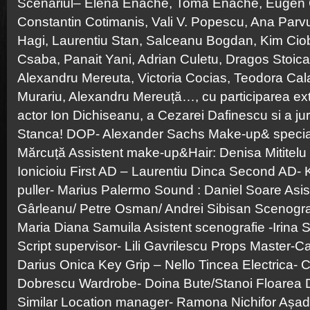
Scenariul– Elena Enache, Toma Enache, Eugen C
Constantin Cotimanis, Vali V. Popescu, Ana Parvu,
Hagi, Laurentiu Stan, Salceanu Bogdan, Kim Ciob
Csaba, Panait Yani, Adrian Culetu, Dragos Stoica
Alexandru Mereuta, Victoria Cocias, Teodora Calag
Murariu, Alexandru Mereuță…, cu participarea ext
actor Ion Dichiseanu, a Cezarei Dafinescu si a ju
Stanca! DOP- Alexander Sachs Make-up& special 
Mărcuță Assistent make-up&Hair: Denisa Mititel
Ionicioiu First AD – Laurentiu Dinca Second AD- 
puller- Marius Palermo Sound : Daniel Soare Asis
Gârleanu/ Petre Osman/ Andrei Sibisan Scenogr
Maria Diana Samuila Asistent scenografie -Irina S
Script supervisor- Lili Gavrilescu Props Master-Ca
Darius Onica Key Grip – Nello Tincea Electrica- C
Dobrescu Wardrobe- Doina Bute/Stanoi Floarea D
Similar Location manager- Ramona Nichifor Așad