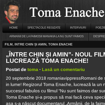
HOME
SPECTACOLE REGIZATE
INTERVIURI
POEZI
ARMANII DE LA FAIMOSII MANAKIA LA NU SUNT FAIMOS
DESPRE
FILM
,
INTRE CHIN ȘI AMIN
,
TOMA ENACHE
„ÎNTRE CHIN ȘI AMIN”- NOUL FI
LUCREAZĂ TOMA ENACHE!
Postat de
toma
·
Lasă un comentariu
20 septembrie 2018 romaniavippressRomani de su
in lume! Regizorul Toma Enache, lucrează la un 
succesul fabulos cu filmul “Nu sunt faimos dar su
Toma Enache și-a propus să mai facă ceva specia
așa s-a născut documentarul „Armânii, de la faim