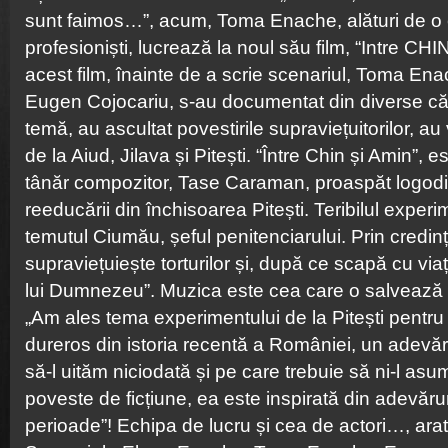
sunt faimos…”, acum, Toma Enache, alături de o
profesioniști, lucrează la noul său film, “Intre CH
acest film, înainte de a scrie scenariul, Toma En
Eugen Cojocariu, s-au documentat din diverse cărț
temă, au ascultat povestirile supraviețuitorilor, au 
de la Aiud, Jilava și Pitești. “Între Chin și Amin”,
tânăr compozitor, Tase Caraman, proaspăt logodit
reeducării din închisoarea Pitești. Teribilul expe
temutul Ciumău, șeful penitenciarului. Prin cred
supraviețuiește torturilor și, după ce scapă cu v
lui Dumnezeu”. Muzica este cea care o salvează 
„Am ales tema experimentului de la Pitești pentr
dureros din istoria recentă a României, un adevăr
să-l uităm niciodată și pe care trebuie să ni-l as
poveste de ficțiune, ea este inspirată din adevărur
perioade”! Echipa de lucru și cea de actori…, ar