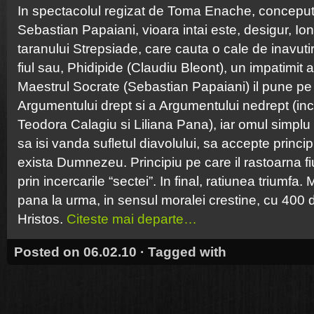
In spectacolul regizat de Toma Enache, conceput 
Sebastian Papaiani, vioara intai este, desigur, Ion
taranului Strepsiade, care cauta o cale de inavutir
fiul sau, Phidipide (Claudiu Bleont), un impatimit a
Maestrul Socrate (Sebastian Papaiani) il pune pe 
Argumentului drept si a Argumentului nedrept (in
Teodora Calagiu si Liliana Pana), iar omul simplu
sa isi vanda sufletul diavolului, sa accepte principi
exista Dumnezeu. Principiu pe care il rastoarna fiu
prin incercarile “sectei”. In final, ratiunea triumfa.
pana la urma, in sensul moralei crestine, cu 400 d
Hristos.
Citeste mai departe…
Posted on 06.02.10 · Tagged with