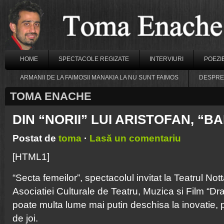
HOME
SPECTACOLE REGIZATE
INTERVIURI
POEZI
ARMANII DE LA FAIMOSII MANAKIA LA NU SUNT FAIMOS
DESPRE
TOMA ENACHE
DIN “NORII” LUI ARISTOFAN, “B
Postat de
toma
·
Lasă un comentariu
[HTML1]
“Secta femeilor”, spectacolul invitat la Teatrul Not
Asociatiei Culturale de Teatru, Muzica si Film “Dra
poate multa lume mai putin deschisa la inovatie, 
de joi.