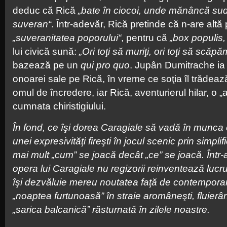
deduc că Rică
„bate în ciocoi, unde mănâncă su
suveran“
. Într-adevăr, Rică pretinde că n-are altă 
„suveranitatea poporului“
, pentru că
„box populis,
lui civică sună:
„Ori toţi să muriţi, ori toţi să scăpă
bazează pe un
qui pro quo
. Jupân Dumitrache ia 
onoarei sale pe Rică, în vreme ce soţia îl trădează
omul de încredere, iar Rică, aventurierul hilar, o 
cumnata chiristigiului.
În fond, ce îşi dorea Caragiale să vadă în munca c
unei expresivităţi fireşti în jocul scenic prin simplif
mai mult „cum” se joacă decât „ce” se joacă. Într-
opera lui Caragiale nu regizorii reinventează lucrur
îşi dezvăluie mereu noutatea faţă de contemporan
„noaptea furtunoasă” în straie aromâneşti, fluierân
„sarica balcanică” răsturnată în zilele noastre.