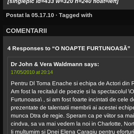
[singlepic id=433 w=320 h=240 float=left]
Postat la 05.17.10 · Tagged with
COMENTARII
4 Responses to “O NOAPTE FURTUNOASĂ”
Dr John & Vera Waldmann
says:
17/05/2010 at 20:14
Pentru Dl Toma Enache si echipa de Actori din 
Am fost la recitalul de poezie si la spectacolul 
Furtunoasa\ , si am fost foarte incintati de cele
prezentate de talentatii membrii ai acestei echipe
munca Dtra de regie. Speram ca pe viitor sa ma
cindva, sa va mai vedem la noi in Charlotte, Nor
Ii multumim si Dnei Elena Caragiu pentru efortu