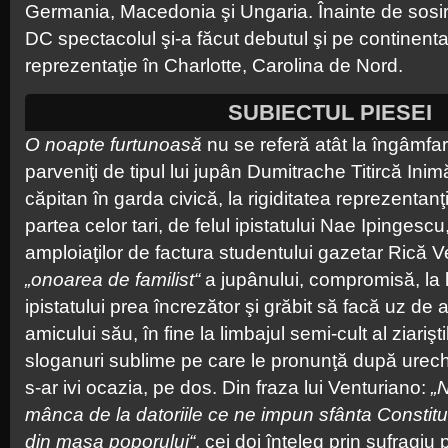
Germania, Macedonia şi Ungaria. Înainte de sosi
DC spectacolul şi-a făcut debutul şi pe continent
reprezentaţie în Charlotte, Carolina de Nord.
SUBIECTUL PIESEI
O noapte furtunoasă
nu se referă atât la îngâmfa
parveniţi de tipul lui jupân Dumitrache Titircă Inimă
căpitan în garda civică, la rigiditatea reprezentanţi
partea celor tari, de felul ipistatului Nae Ipingescu,
amploiaţilor de factura studentului gazetar Rică V
„onoarea de familist“
a jupânului, compromisă, la 
ipistatului prea încrezător şi grăbit să facă uz de 
amicului său, în fine la limbajul semi-cult al ziarişti
sloganuri sublime pe care le pronunţă după urec
s-ar ivi ocazia, pe dos. Din fraza lui Venturiano:
„
mânca de la datoriile ce ne impun sfânta Constit
din masa poporului“
, cei doi înţeleg prin sufragiu