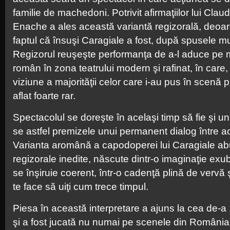
familie de machedoni. Potrivit afirmaţiilor lui Cla
Enache a ales această variantă regizorală, deoare
faptul că însuşi Caragiale a fost, după spusele m
Regizorul reuşeşte performanţa de a-l aduce pe 
român în zona teatrului modern şi rafinat, în care, 
viziune a majorităţii celor care i-au pus în scenă 
aflat foarte rar.
Spectacolul se doreşte în acelaşi timp să fie şi un
se astfel premizele unui permanent dialog între act
Varianta aromână a capodoperei lui Caragiale abu
regizorale inedite, născute dintr-o imaginaţie exub
se înşiruie coerent, într-o cadenţă plină de vervă 
te face să uiţi cum trece timpul.
Piesa în această interpretare a ajuns la cea de-a
şi a fost jucată nu numai pe scenele din România 