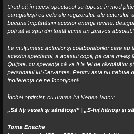
Cred că în acest spectacol se topesc în mod plăcu
caragialeşti cu cele ale regizorului, ale actorului,
bucuria împărtăşirii acestor energii revine, desigur
poţi să le spui din toată inima un „bravos absolut.
Le mulţumesc actorilor şi colaboratorilor care au tr
acestui spectacol, a acestui copil, pe care mi-aş 
Quijote, cu speranţa că va fi la fel de răzbătător şi
personajul lui Cervantes. Pentru asta nu trebuie 
indiferenţa ce ne înconjoară.
Închei optimist, cu urarea lui Nenea Iancu:
„Să fiţi veseli şi sănătoşi!” | „S-hiţ hârioşi şi s
Toma Enache